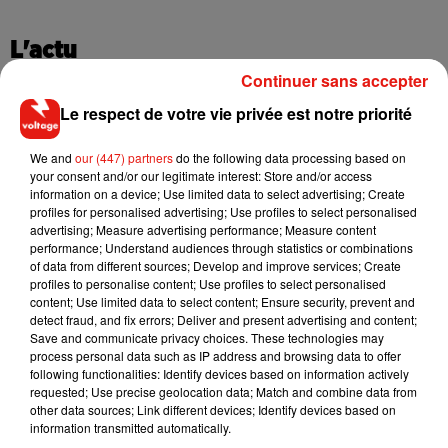
L'actu
Continuer sans accepter
Le respect de votre vie privée est notre priorité
We and
our (447) partners
do the following data processing based on
your consent and/or our legitimate interest: Store and/or access
information on a device; Use limited data to select advertising; Create
profiles for personalised advertising; Use profiles to select personalised
advertising; Measure advertising performance; Measure content
performance; Understand audiences through statistics or combinations
of data from different sources; Develop and improve services; Create
profiles to personalise content; Use profiles to select personalised
content; Use limited data to select content; Ensure security, prevent and
detect fraud, and fix errors; Deliver and present advertising and content;
Save and communicate privacy choices. These technologies may
process personal data such as IP address and browsing data to offer
following functionalities: Identify devices based on information actively
Netflix lance un immense Book
Des DJ sets au
requested; Use precise geolocation data; Match and combine data from
Festival gratuit à Paris
Tour Eiffel !
other data sources; Link different devices; Identify devices based on
information transmitted automatically.
VOIR PLUS