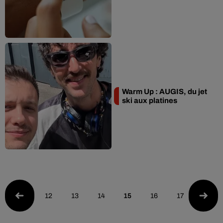
Warm Up : AUGIS, du jet
ski aux platines
12
13
14
15
16
17
18